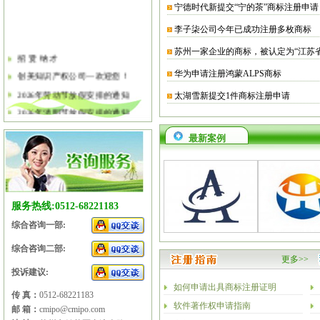
宁德时代新提交“宁的茶”商标注册申请
李子柒公司今年已成功注册多枚商标
苏州一家企业的商标，被认定为“江苏
招 贤 纳 才
华为申请注册鸿蒙ALPS商标
创美知识产权公司—欢迎您！
2026年劳动节放假安排的通知
太湖雪新提交1件商标注册申请
2026年清明节放假安排的通知
关于软件企业评估有关工作的通知
最新案例
2026年春节放假安排的通知
2026年元旦放假安排的通知
2025年国庆节、中秋节放假安排
服务热线:0512-68221183
综合咨询一部:
综合咨询二部:
更多>>
投诉建议:
如何申请出具商标注册证明
传 真：
0512-68221183
软件著作权申请指南
邮 箱：
cmipo@cmipo.com