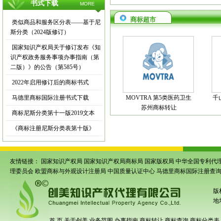
书式下载
MORE
商标超市
类似商品和服务区分表——基于尼
斯分类（2024版修订）
国家知识产权局关于修订发布《知
识产权政务服务事项办事指南（第
二版）》的公告（第585号）
2022年启用修订后的商标书式
马德里商标国际注册书式下载
MOVTRA 第5类医药卫生
千
苏州商标转让
商标尼斯分类第十一版2019文本
《商标注册尼斯分类表第十版》
友情链接：
国家知识产权局
国家知识产权局商标局
国家版权局
中华全国专利代
理委员会
欧盟商标与外观设计注册局
中国质量认证中心
马德里商标国际注册查
版
地
首 页
关于创美
业务范围
办事指南
商标转让
商标查询
商标分类表