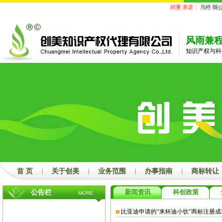
郑重承诺：
凡经我公
风雨兼
知识产权与科
首 页
|
关于创美
|
业务范围
|
办事指南
|
商标转让
新闻资讯
科创政策
公告栏
MORE
比亚迪申请的“来杯迪小饮”商标注册成