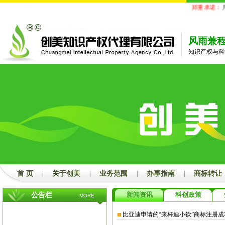
郑重承诺：
凡
风雨兼
知识产权与科
首 页
|
关于创美
|
业务范围
|
办事指南
|
商标转让
新闻资讯
科创政策
公告栏
MORE
比亚迪申请的“来杯迪小饮”商标注册成