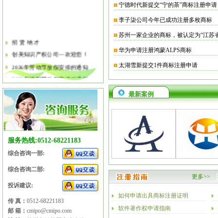
宁德时代新提交“宁的茶”商标注册申请
李子柒公司今年已成功注册多枚商标
苏州一家企业的商标，被认定为“江苏
招 贤 纳 才
华为申请注册鸿蒙ALPS商标
创美知识产权公司—欢迎您！
2026年劳动节放假安排的通知
太湖雪新提交1件商标注册申请
2026年清明节放假安排的通知
关于软件企业评估有关工作的通知
最新案例
2026年春节放假安排的通知
2026年元旦放假安排的通知
2025年国庆节、中秋节放假安排
服务热线:0512-68221183
综合咨询一部:
综合咨询二部:
更多>>
投诉建议:
如何申请出具商标注册证明
传 真：
0512-68221183
软件著作权申请指南
邮 箱：
cmipo@cmipo.com