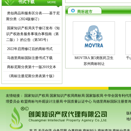
书式下载
MORE
商标超市
类似商品和服务区分表——基于尼
斯分类（2024版修订）
国家知识产权局关于修订发布《知
识产权政务服务事项办事指南（第
二版）》的公告（第585号）
2022年启用修订后的商标书式
马德里商标国际注册书式下载
MOVTRA 第5类医药卫生
千
苏州商标转让
商标尼斯分类第十一版2019文本
《商标注册尼斯分类表第十版》
友情链接：
国家知识产权局
国家知识产权局商标局
国家版权局
中华全国专利代
理委员会
欧盟商标与外观设计注册局
中国质量认证中心
马德里商标国际注册查
版
地
首 页
关于创美
业务范围
办事指南
商标转让
商标查询
商标分类表