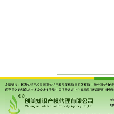
州注册商标代理
苏州代办商
|
何注册
苏州商标注册代理机
|
册平台
苏州商标注册流程
苏
|
|
国商标注册网官方网
苏州商
|
标注册价格
苏州商标注册咨
|
理
苏州高企代办服务
昆山高
|
|
企代办机构
苏州高企申报办
|
理机构
苏州高企代办办理
吴
|
|
苏州国内商标注册
苏州注册
|
州餐饮商标注册
苏州商标注
|
称注册查询
苏州著作权登记
|
|
贯标认证
苏州AAA信用等级
|
友情链接：
国家知识产权局
国家知识产权局商标局
国家版权局
中华全国专利代
理委员会
欧盟商标与外观设计注册局
中国质量认证中心
马德里商标国际注册查
版
地