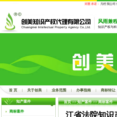
郑重承诺：
凡经我公司代理
风雨兼
知识产权与科
首 页
|
关于创美
|
业务范围
|
办事指南
|
商标转让
知产案件
首页
>>
知产案件
>>
商标案件
商标案件
江省法院知识