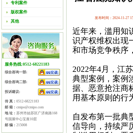
专利案件
版权案件
发布时间：2024-11-27 15:
其他
近年来，滥用知
识产权维权出现
和市场竞争秩序
服务热线:0512-68221183
2022年4月，
综合咨询一部:
典型案例，案例
综合咨询二部:
据、恶意抢注商
投诉建议:
用基本原则的行
传 真：
0512-68221183
邮 箱：
cmipo@cmipo.com
地 址：
苏州市姑苏区广济南路168
自发布第一批典
号国展中心宝座10层
信导向，持续严
邮 编：
215008