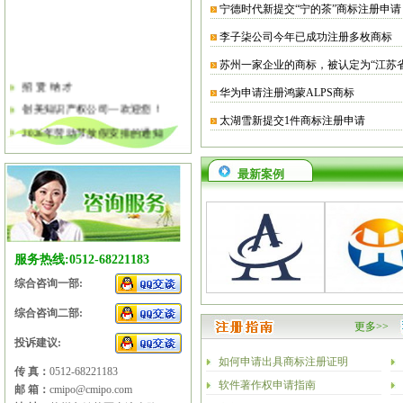
宁德时代新提交“宁的茶”商标注册申请
李子柒公司今年已成功注册多枚商标
苏州一家企业的商标，被认定为“江苏
招 贤 纳 才
华为申请注册鸿蒙ALPS商标
创美知识产权公司—欢迎您！
太湖雪新提交1件商标注册申请
2026年劳动节放假安排的通知
2026年清明节放假安排的通知
关于软件企业评估有关工作的通知
最新案例
2026年春节放假安排的通知
2026年元旦放假安排的通知
2025年国庆节、中秋节放假安排
服务热线:0512-68221183
综合咨询一部:
综合咨询二部:
更多>>
投诉建议:
如何申请出具商标注册证明
传 真：
0512-68221183
软件著作权申请指南
邮 箱：
cmipo@cmipo.com