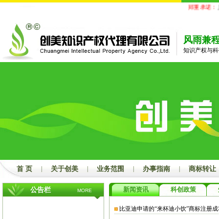
郑重承诺：
凡
风雨兼
知识产权与科
首 页
|
关于创美
|
业务范围
|
办事指南
|
商标转让
新闻资讯
科创政策
公告栏
MORE
比亚迪申请的“来杯迪小饮”商标注册成