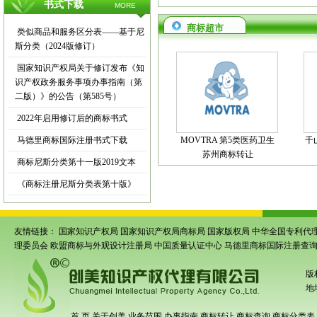
书式下载
MORE
商标超市
类似商品和服务区分表——基于尼
斯分类（2024版修订）
国家知识产权局关于修订发布《知
识产权政务服务事项办事指南（第
二版）》的公告（第585号）
2022年启用修订后的商标书式
马德里商标国际注册书式下载
MOVTRA 第5类医药卫生
千
苏州商标转让
商标尼斯分类第十一版2019文本
《商标注册尼斯分类表第十版》
友情链接：
国家知识产权局
国家知识产权局商标局
国家版权局
中华全国专利代
理委员会
欧盟商标与外观设计注册局
中国质量认证中心
马德里商标国际注册查
版
地
首 页
关于创美
业务范围
办事指南
商标转让
商标查询
商标分类表