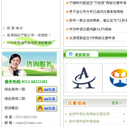
宁德时代新提交“宁的茶”商标注册申请
李子柒公司今年已成功注册多枚商标
苏州一家企业的商标，被认定为“江苏
招 贤 纳 才
华为申请注册鸿蒙ALPS商标
创美知识产权公司—欢迎您！
太湖雪新提交1件商标注册申请
2026年劳动节放假安排的通知
2026年清明节放假安排的通知
最新案例
关于软件企业评估有关工作的通知
2026年春节放假安排的通知
2026年元旦放假安排的通知
2025年国庆节、中秋节放假安排
服务热线:0512-68221183
综合咨询一部:
综合咨询二部:
更多>>
投诉建议:
如何申请出具商标注册证明
传 真：
0512-68221183
软件著作权申请指南
邮 箱：
cmipo@cmipo.com