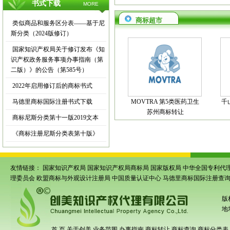
书式下载
MORE
商标超市
类似商品和服务区分表——基于尼
斯分类（2024版修订）
国家知识产权局关于修订发布《知
识产权政务服务事项办事指南（第
二版）》的公告（第585号）
2022年启用修订后的商标书式
马德里商标国际注册书式下载
MOVTRA 第5类医药卫生
千
苏州商标转让
商标尼斯分类第十一版2019文本
《商标注册尼斯分类表第十版》
友情链接：
国家知识产权局
国家知识产权局商标局
国家版权局
中华全国专利代
理委员会
欧盟商标与外观设计注册局
中国质量认证中心
马德里商标国际注册查
版
地
首 页
关于创美
业务范围
办事指南
商标转让
商标查询
商标分类表