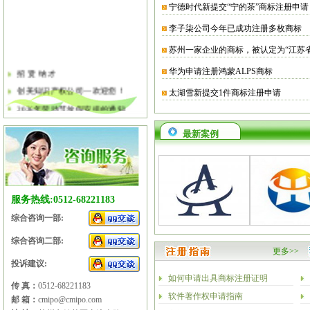
宁德时代新提交“宁的茶”商标注册申请
李子柒公司今年已成功注册多枚商标
苏州一家企业的商标，被认定为“江苏
招 贤 纳 才
华为申请注册鸿蒙ALPS商标
创美知识产权公司—欢迎您！
太湖雪新提交1件商标注册申请
2026年劳动节放假安排的通知
2026年清明节放假安排的通知
最新案例
关于软件企业评估有关工作的通知
2026年春节放假安排的通知
2026年元旦放假安排的通知
2025年国庆节、中秋节放假安排
服务热线:0512-68221183
综合咨询一部:
综合咨询二部:
更多>>
投诉建议:
如何申请出具商标注册证明
传 真：
0512-68221183
软件著作权申请指南
邮 箱：
cmipo@cmipo.com