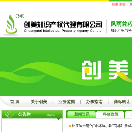
郑重承诺：
凡
风雨兼
知识产权与科
首 页
|
关于创美
|
业务范围
|
办事指南
|
商标转让
新闻资讯
科创政策
公告栏
MORE
比亚迪申请的“来杯迪小饮”商标注册成