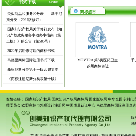
书式下载
MORE
商标超市
类似商品和服务区分表——基于尼
斯分类（2024版修订）
国家知识产权局关于修订发布《知
识产权政务服务事项办事指南（第
二版）》的公告（第585号）
2022年启用修订后的商标书式
马德里商标国际注册书式下载
MOVTRA 第5类医药卫生
千
苏州商标转让
商标尼斯分类第十一版2019文本
《商标注册尼斯分类表第十版》
友情链接：
国家知识产权局
国家知识产权局商标局
国家版权局
中华全国专利代
理委员会
欧盟商标与外观设计注册局
中国质量认证中心
马德里商标国际注册查
版
地
首 页
关于创美
业务范围
办事指南
商标转让
商标查询
商标分类表