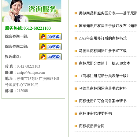
类似商品和服务区分表——基于尼斯分
国家知识产权局关于修订发布《知识
服务热线:0512-68221183
综合咨询一部:
2022年启用修订后的商标书式
综合咨询二部:
马德里商标国际注册书式下载
投诉建议:
商标尼斯分类第十一版2019文本
传 真：
0512-68221183
邮 箱：
cmipo@cmipo.com
《商标注册尼斯分类表第十版》
地 址：
苏州市姑苏区广济南路168
号国展中心宝座10层
马德里商标国际注册书式材料
邮 编：
215008
商标使用许可合同备案申请书
商标评审代理委托书
商标权质押合同