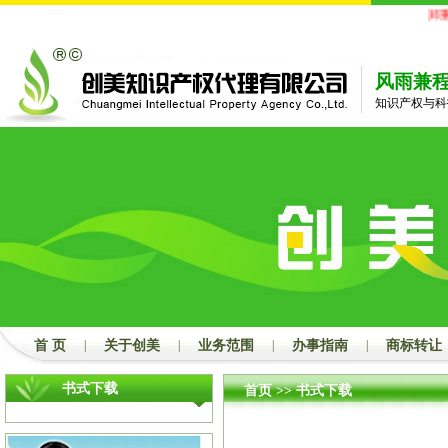
郑重
风雨兼
知识产权与科
首 页
|
关于创美
|
业务范围
|
办事指南
|
商标转让
书式下载
首页
>>
书式下载